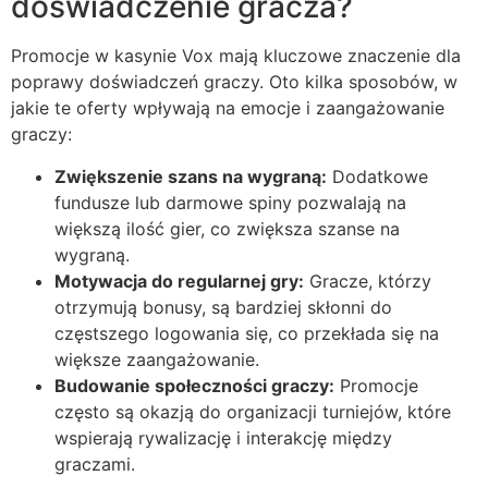
doświadczenie gracza?
Promocje w kasynie Vox mają kluczowe znaczenie dla
poprawy doświadczeń graczy. Oto kilka sposobów, w
jakie te oferty wpływają na emocje i zaangażowanie
graczy:
Zwiększenie szans na wygraną:
Dodatkowe
fundusze lub darmowe spiny pozwalają na
większą ilość gier, co zwiększa szanse na
wygraną.
Motywacja do regularnej gry:
Gracze, którzy
otrzymują bonusy, są bardziej skłonni do
częstszego logowania się, co przekłada się na
większe zaangażowanie.
Budowanie społeczności graczy:
Promocje
często są okazją do organizacji turniejów, które
wspierają rywalizację i interakcję między
graczami.