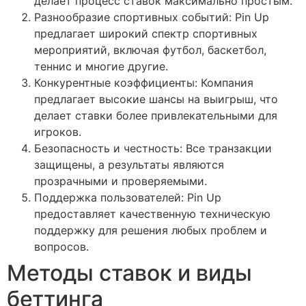
делает процесс ставок максимально простым.
Разнообразие спортивных событий: Pin Up
предлагает широкий спектр спортивных
мероприятий, включая футбол, баскетбол,
теннис и многие другие.
Конкурентные коэффициенты: Компания
предлагает высокие шансы на выигрыш, что
делает ставки более привлекательными для
игроков.
Безопасность и честность: Все транзакции
защищены, а результаты являются
прозрачными и проверяемыми.
Поддержка пользователей: Pin Up
предоставляет качественную техническую
поддержку для решения любых проблем и
вопросов.
Методы ставок и виды
беттинга