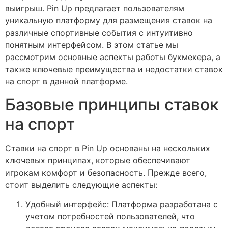
выигрыш. Pin Up предлагает пользователям
уникальную платформу для размещения ставок на
различные спортивные события с интуитивно
понятным интерфейсом. В этом статье мы
рассмотрим основные аспекты работы букмекера, а
также ключевые преимущества и недостатки ставок
на спорт в данной платформе.
Базовые принципы ставок
на спорт
Ставки на спорт в Pin Up основаны на нескольких
ключевых принципах, которые обеспечивают
игрокам комфорт и безопасность. Прежде всего,
стоит выделить следующие аспекты:
Удобный интерфейс: Платформа разработана с
учетом потребностей пользователей, что