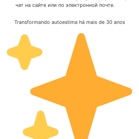
чат на сайте или по электронной почте.
Transformando autoestima há mais de 30 anos