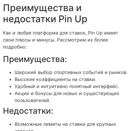
Преимущества и
недостатки Pin Up
Как и любая платформа для ставок, Pin Up имеет
свои плюсы и минусы. Рассмотрим их более
подробно:
Преимущества:
Широкий выбор спортивных событий и рынков.
Высокие коэффициенты на ставки.
Удобный и интуитивно понятный интерфейс.
Акции и бонусы для новых и существующих
пользователей.
Недостатки:
Возможные лимиты на ставки для крупных
игроков.