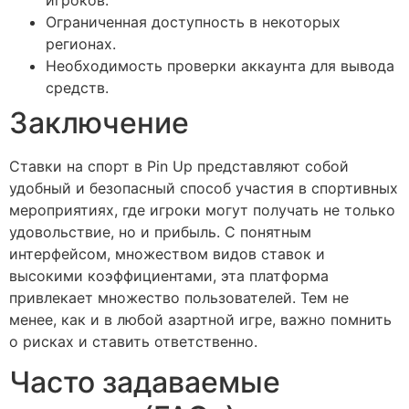
Ограниченная доступность в некоторых
регионах.
Необходимость проверки аккаунта для вывода
средств.
Заключение
Ставки на спорт в Pin Up представляют собой
удобный и безопасный способ участия в спортивных
мероприятиях, где игроки могут получать не только
удовольствие, но и прибыль. С понятным
интерфейсом, множеством видов ставок и
высокими коэффициентами, эта платформа
привлекает множество пользователей. Тем не
менее, как и в любой азартной игре, важно помнить
о рисках и ставить ответственно.
Часто задаваемые