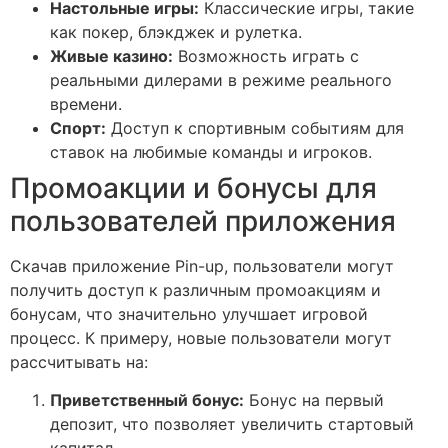
Настольные игры:
Классические игры, такие
как покер, блэкджек и рулетка.
Живые казино:
Возможность играть с
реальными дилерами в режиме реального
времени.
Спорт:
Доступ к спортивным событиям для
ставок на любимые команды и игроков.
Промоакции и бонусы для
пользователей приложения
Скачав приложение Pin-up, пользователи могут
получить доступ к различным промоакциям и
бонусам, что значительно улучшает игровой
процесс. К примеру, новые пользователи могут
рассчитывать на:
Приветственный бонус:
Бонус на первый
депозит, что позволяет увеличить стартовый