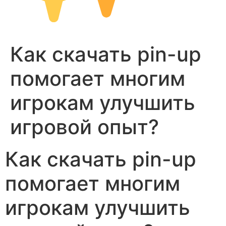
Как скачать pin-up
помогает многим
игрокам улучшить
игровой опыт?
Как скачать pin-up
помогает многим
игрокам улучшить