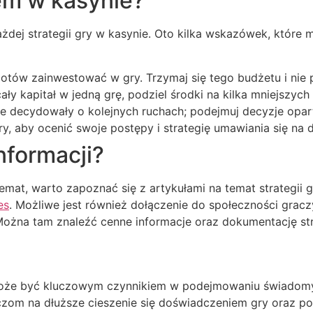
em w kasynie?
ażdej strategii gry w kasynie. Oto kilka wskazówek, któ
ś gotów zainwestować w gry. Trzymaj się tego budżetu i nie 
ły kapitał w jedną grę, podziel środki na kilka mniejszyc
 decydowały o kolejnych ruchach; podejmuj decyzje opart
, aby ocenić swoje postępy i strategię umawiania się na d
nformacji?
 temat, warto zapoznać się z artykułami na temat strategii 
es
. Możliwe jest również dołączenie do społeczności grac
Można tam znaleźć cenne informacje oraz dokumentację str
może być kluczowym czynnikiem w podejmowaniu świadomy
czom na dłuższe cieszenie się doświadczeniem gry oraz po