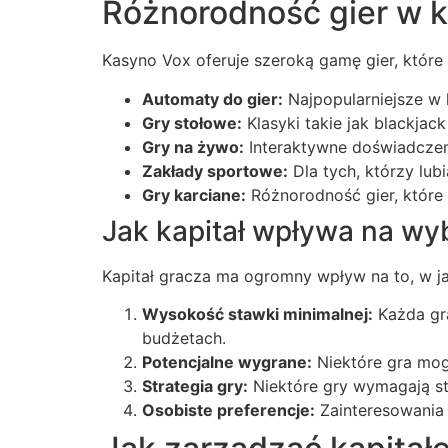
Różnorodność gier w k
Kasyno Vox oferuje szeroką gamę gier, które 
Automaty do gier:
Najpopularniejsze w 
Gry stołowe:
Klasyki takie jak blackjack
Gry na żywo:
Interaktywne doświadczeni
Zakłady sportowe:
Dla tych, którzy lub
Gry karciane:
Różnorodność gier, które 
Jak kapitał wpływa na wy
Kapitał gracza ma ogromny wpływ na to, w ja
Wysokość stawki minimalnej:
Każda gr
budżetach.
Potencjalne wygrane:
Niektóre gra mog
Strategia gry:
Niektóre gry wymagają st
Osobiste preferencje:
Zainteresowania 