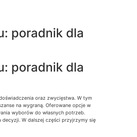
: poradnik dla
: poradnik dla
 doświadczenia oraz zwycięstwa. W tym
e szanse na wygraną. Oferowane opcje w
wania wyborów do własnych potrzeb.
decyzji. W dalszej części przyjrzymy się