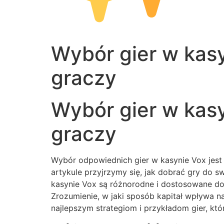
Wybór gier w kasy
graczy
Wybór gier w kasy
graczy
Wybór odpowiednich gier w kasynie Vox jest
artykule przyjrzymy się, jak dobrać gry do 
kasynie Vox są różnorodne i dostosowane d
Zrozumienie, w jaki sposób kapitał wpływa n
najlepszym strategiom i przykładom gier, kt